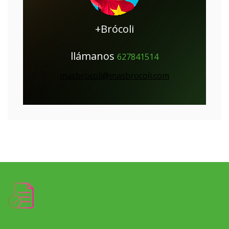
+Brócoli
llámanos
627841514
masbrocoli@masbrocoli.com