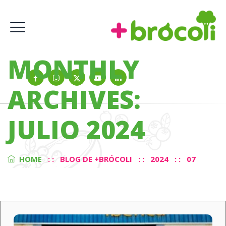
MONTHLY
ARCHIVES:
JULIO 2024
HOME
: :
BLOG DE +BRÓCOLI
: :
2024
: :
07