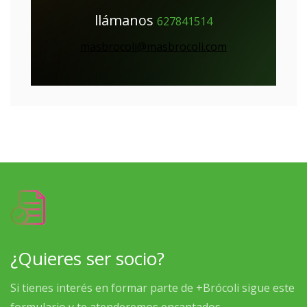
llámanos
627841514
masbrocoli@masbrocoli.com
¿Quieres ser socio?
Si tienes interés en formar parte de +Brócoli sigue este