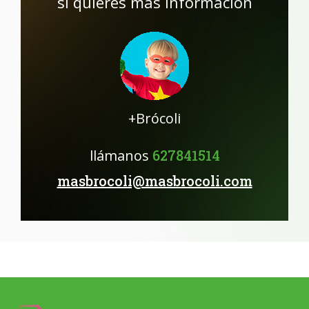
si quieres más información
+Brócoli
llámanos
627841514
masbrocoli@masbrocoli.com