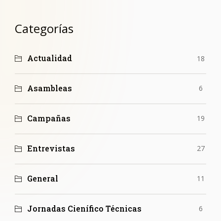
Categorías
Actualidad
18
Asambleas
6
Campañas
19
Entrevistas
27
General
11
Jornadas Cienífico Técnicas
6