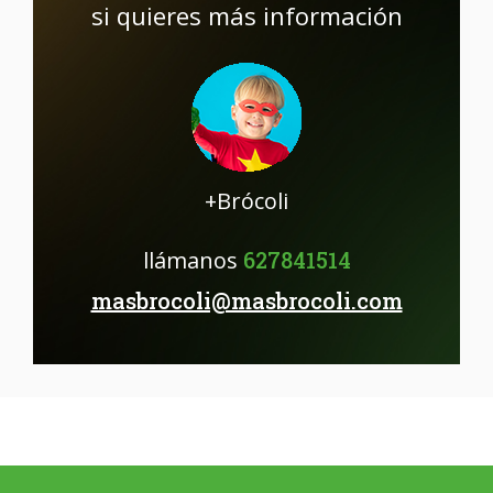
si quieres más información
+Brócoli
llámanos
627841514
masbrocoli@masbrocoli.com