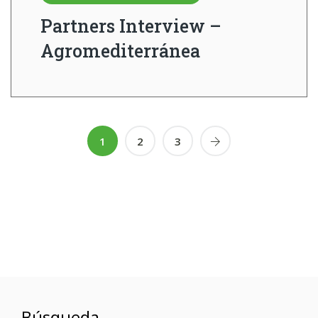
Partners Interview –
Agromediterránea
1
2
3
Búsqueda