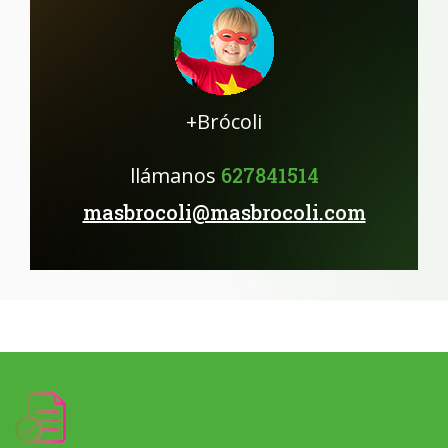
+Brócoli
llámanos
627841514
masbrocoli@masbrocoli.com