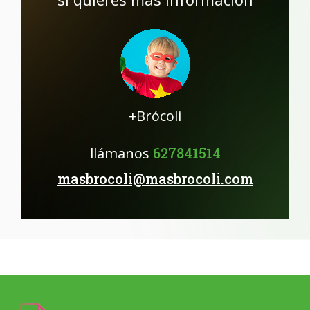
+Brócoli
llámanos
627841514
masbrocoli@masbrocoli.com