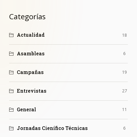
Categorías
Actualidad
18
Asambleas
6
Campañas
19
Entrevistas
27
General
11
Jornadas Cienífico Técnicas
6