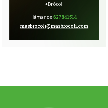
+Brócoli
llámanos
627841514
masbrocoli@masbrocoli.com