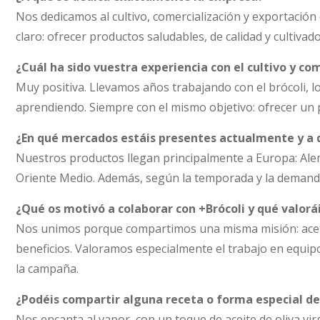
Nos dedicamos al cultivo, comercialización y exportació
claro: ofrecer productos saludables, de calidad y cultiva
¿Cuál ha sido vuestra experiencia con el cultivo y com
Muy positiva. Llevamos años trabajando con el brócoli,
aprendiendo. Siempre con el mismo objetivo: ofrecer un 
¿En qué mercados estáis presentes actualmente y a 
Nuestros productos llegan principalmente a Europa: Alem
Oriente Medio. Además, según la temporada y la demanda
¿Qué os motivó a colaborar con +Brócoli y qué valorái
Nos unimos porque compartimos una misma misión: acerc
beneficios. Valoramos especialmente el trabajo en equipo,
la campaña.
¿Podéis compartir alguna receta o forma especial de
Nos encanta al vapor, con un toque de aceite de oliva v