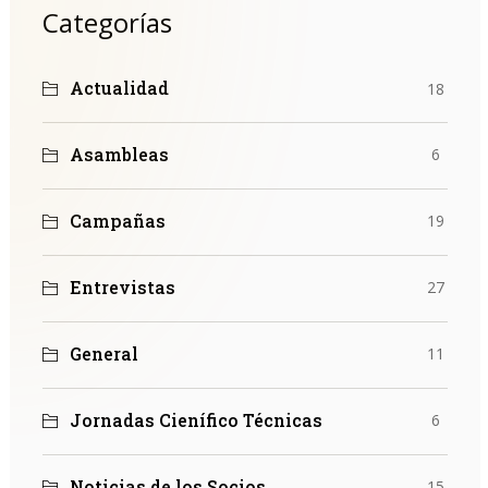
Categorías
Actualidad
18
Asambleas
6
Campañas
19
Entrevistas
27
General
11
Jornadas Cienífico Técnicas
6
Noticias de los Socios
15