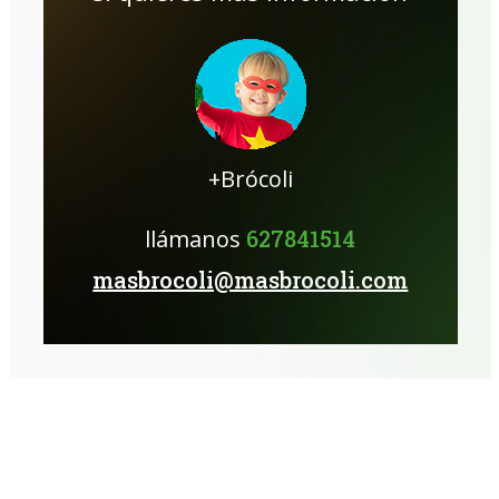
+Brócoli
llámanos
627841514
masbrocoli@masbrocoli.com