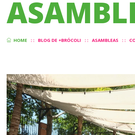
ASAMBL
HOME
: :
BLOG DE +BRÓCOLI
: :
ASAMBLEAS
: :
CO