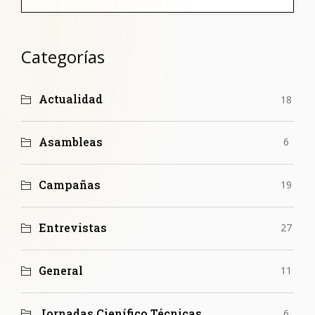
Categorías
Actualidad
18
Asambleas
6
Campañas
19
Entrevistas
27
General
11
Jornadas Cienífico Técnicas
6